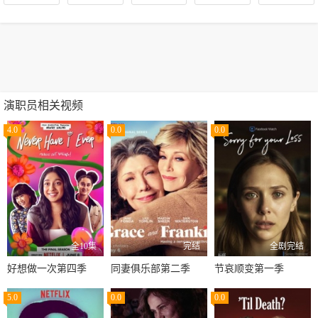
演职员相关视频
4.0
0.0
0.0
全10集
完结
全剧完结
好想做一次第四季
同妻俱乐部第二季
节哀顺变第一季
5.0
0.0
0.0