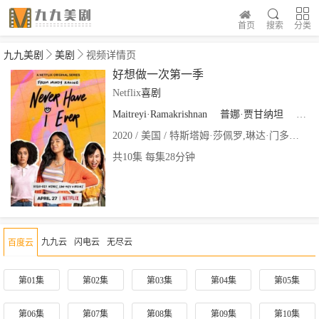
首页
搜索
分类
九九美剧
美剧
视频详情页
好想做一次第一季
Netflix
喜剧
Maitreyi·Ramakrishnan
普娜·贾甘纳坦
李·
2020 / 美国 / 特斯塔姆·莎佩罗,琳达·门多萨,卡比尔·阿克塔,阿奴·瓦利亚
共10集 每集28分钟
九九云
闪电云
无尽云
百度云
第01集
第02集
第03集
第04集
第05集
第06集
第07集
第08集
第09集
第10集