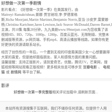
好想做一次第一季剧情
影片看点：《好想做一次第一季》在美国发行，由
Maitreyi·Ramakrishnan,普娜·贾甘纳坦,李·罗德里格
斯,Richa·Moorjani,Martin·Martinez,Benjamin·Norris,亚当·沙皮罗,雷蒙娜·
杨,Christina·Kartchner,Jaren·Lewison,Jack·Seavor·McDonald,Darren·Barnet,
主演，共10集 每集28分钟，九九美剧www.99meijutt.com为您收集了该
视频HD、BD、720p、1080p、1280p、百度云蓝光、无限制级、完整未
删减版等资源，pc网页端、手机mp4、高清云播放等线路，如果你有更
好更快的资源请联系站长。
经历了创伤性的一年后，一个遭到无视的印度裔美国少女一心想要赢得
大家的喜爱，但是她却面临朋友、家人和感情方面的重重问题。
温馨提醒：支持正版影片，请到爱奇艺，优酷，腾讯TV，芒果网，搜
狐视频等网站观看正版视频！更多相关信息可移步至
豆瓣电影
、
电视
猫
或
剧情网
等平台了解。
影评
好想做一次第一季完整版
相关评论加载中,请刷新页面...
本站所有资源搜集于互联网，我们不储存任何资源。仅提供个人用