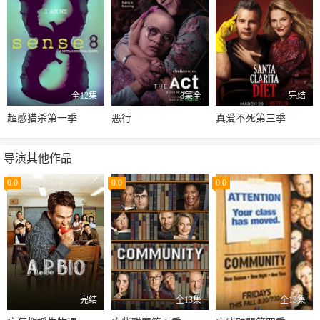
全12集
8集全
完结
超感猎杀第一季
恶行
真爱不死第三季
导演其他作品
0.0
0.0
0.0
完结
全13集
全13集