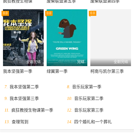
疯狂教授生物课
废柴联盟第五季
废柴联盟第四季
0.0
0.0
0.0
全剧完结
完结
全剧完结
我本坚强第一季
绿翼第一季
柯南与凯尔第三季
7.
我本坚强第二季
8.
音乐玩家第一季
9.
我本坚强第三季
10.
音乐玩家第二季
11.
疯狂教授生物课第一季
12.
音乐玩家第三季
13.
查理驾到
14.
四个婚礼和一个葬礼