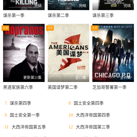
完结
完结
完结
谋杀第一季
谋杀第二季
谋杀第三季
0.0
0.0
5.0
更新第21集
全13集
全15集
黑道家族第六季
美国谍梦第二季
芝加哥警署第一季
7.
谋杀第四季
8.
国土安全第四季
9.
国土安全第一季
10.
大西洋帝国第四季
11.
大西洋帝国第五季
12.
大西洋帝国第三季