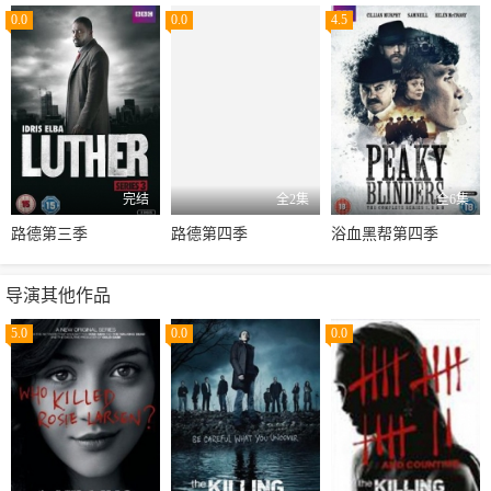
0.0
0.0
4.5
完结
全2集
全6集
路德第三季
路德第四季
浴血黑帮第四季
导演其他作品
5.0
0.0
0.0