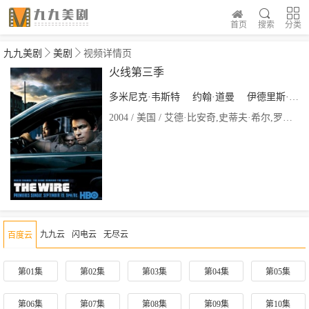
首页
搜索
分类
九九美剧
美剧
视频详情页
火线第三季
多米尼克·韦斯特
约翰·道曼
伊德里斯·艾尔巴
2004 / 美国 / 艾德·比安奇,史蒂夫·希尔,罗伯·拜利,厄内斯特·R·迪克森,丹尼尔·艾提奥斯,莱斯利·利伯曼,蒂莫西·范·帕腾,阿格涅丝卡·霍兰,阿莱克斯·扎克雷泽夫斯基,克里斯汀·摩尔,乔·施佩尔
九九云
闪电云
无尽云
百度云
第01集
第02集
第03集
第04集
第05集
第06集
第07集
第08集
第09集
第10集