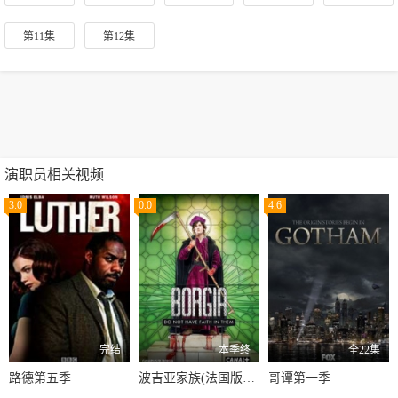
第11集
第12集
演职员相关视频
3.0
0.0
4.6
完结
本季终
全22集
路德第五季
波吉亚家族(法国版)第一季
哥谭第一季