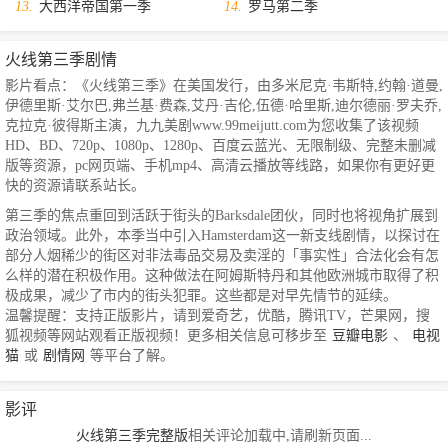
13.
大西洋帝国第一季
14.
罗马第二季
火线第三季剧情
影片看点：《火线第三季》在美国发行，由多米尼克·韦斯特,约翰·道曼,
伊德里斯·艾尔巴,弗兰基·费森,艾丹·吉伦,伍德·哈里斯,迪尔德丽·罗夫乔,
克拉克·彼得斯主演，九九美剧www.99meijutt.com为您收集了该视频
HD、BD、720p、1080p、1280p、百度云蓝光、无限制级、完整未删减
版等资源，pc网页端、手机mp4、高清云播放等线路，如果你有更好更
快的资源请联系站长。
第三季的焦点重回到活跃于街头的Barksdale团伙，同时也将视角扩展到
政治领域。此外，本季当中引入Hamsterdam这一新支线剧情，以探讨在
部分人烟稀少的街区对非法毒品交易及卖淫的「事实性」合法化会有怎
么样的潜在积极作用。这种做法在阿姆斯特丹和其他欧洲城市取得了积
极成果，减少了市内的街头犯罪。这些都是对早先情节的延续。
温馨提醒：支持正版影片，请到爱奇艺，优酷，腾讯TV，芒果网，搜
狐视频等网站观看正版视频！更多相关信息可移步至
豆瓣电影
、
电视
猫
或
剧情网
等平台了解。
影评
火线第三季完整版
相关评论加载中,请刷新页面...