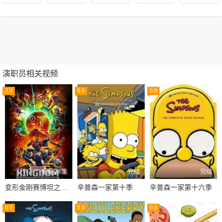
演职员相关视频
3.0
0.0
0.0
更新至6集
完结
完结
变形金刚赛博坦之战第三季
辛普森一家第十季
辛普森一家第十六季
0.0
0.0
0.0