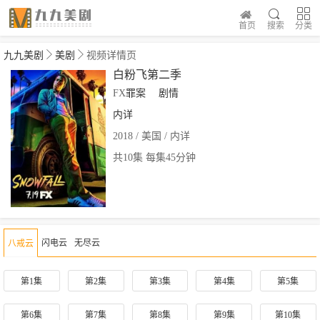
首页
搜索
分类
九九美剧
美剧
视频详情页
白粉飞第二季
FX
罪案
剧情
内详
2018 / 美国 / 内详
共10集 每集45分钟
闪电云
无尽云
八戒云
第1集
第2集
第3集
第4集
第5集
第6集
第7集
第8集
第9集
第10集