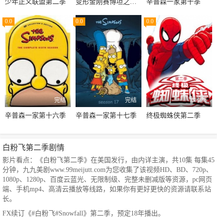
少年正义联盟第二季
变形金刚赛博坦之战第三季
辛普森一家第十季
0.0
0.0
0.0
完结
完结
本季终
辛普森一家第十六季
辛普森一家第十七季
终极蜘蛛侠第二季
白粉飞第二季剧情
影片看点：《白粉飞第二季》在美国发行，由内详主演，共10集 每集45
分钟，九九美剧www.99meijutt.com为您收集了该视频HD、BD、720p、
1080p、1280p、百度云蓝光、无限制级、完整未删减版等资源，pc网页
端、手机mp4、高清云播放等线路，如果你有更好更快的资源请联系站
长。
FX续订《#白粉飞#Snowfall》第二季，预定18年播出。