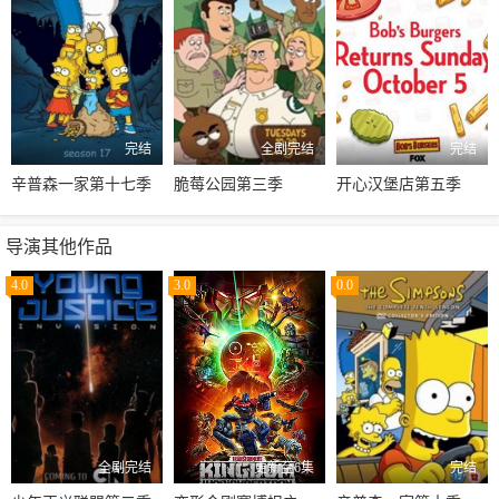
完结
全剧完结
完结
辛普森一家第十七季
脆莓公园第三季
开心汉堡店第五季
导演其他作品
4.0
3.0
0.0
全剧完结
更新至6集
完结