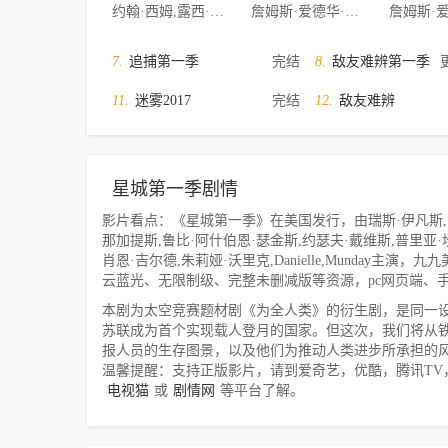
约翰·西姆,露西·卡瓦利耶罗,克雷格·帕金森,亚德里安·埃德蒙松,海瑟·皮斯,Anastasia·Hille
詹姆斯·爱德华·亚历山大,因加·巴拉德,斯佩尔曼·M·博布伦,50分,Hector·Pena,Lela·Loren,Vincent·Agnello,Denise·S.·Anderson,LaLa·Vazquez
7.
追捕第一季
完结
8.
敌友难辨第一季
11.
迷雾2017
完结
12.
敌友难辨
星城第一季剧情
影片看点：《星城第一季》在美国发行，由瑞斯·伊凡斯,安娜
那加提斯,鲁比·阿什伯恩·瑟金斯,约瑟夫·戴维斯,普里亚·
肖恩·吉尔德,朱莉娅·沃里克,Danielle,Munday主演，九九美
云蓝光、无限制级、完整未删减版等资源，pc网页端、
本剧为太空竞赛题材剧《为全人类》的衍生剧，是同一
苏联成为首个实现载人登月的国家。但这次，我们将从
报人员的生存图景，以及他们为推动人类进步所承担的
温馨提醒：支持正版影片，请到爱奇艺，优酷，腾讯TV
电视猫
或
剧情网
等平台了解。