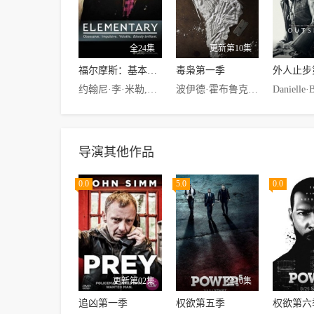
全24集
更新第10集
福尔摩斯：基本演绎法第二季
毒枭第一季
外人止步
约翰尼·李·米勒,刘玉玲,艾丹·奎因,乔恩·迈克尔·希尔,瑞斯·伊凡斯,西恩·帕特维,John·Owens,娜塔莉·多默尔
波伊德·霍布鲁克,佩德罗·帕斯卡,Stephanie·Sigman,罗伯托·厄宾纳,安娜·德拉·雷古拉,Danielle·Kennedy,迭戈·卡塔诺,豪尔赫A.希门尼斯,鲍琳娜·盖坦,胡安帕布鲁拉巴,劳尔·门德兹,安德瑞马托斯,布鲁诺庇屈,Thaddeus·Phillips
导演其他作品
0.0
5.0
0.0
更新第02集
全10集
追凶第一季
权欲第五季
权欲第六