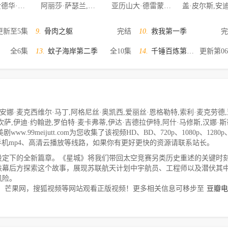
詹姆斯·爱德华·亚历山大,因加·巴拉德,斯佩尔曼·M·博布伦,50分,Hector·Pena,莱拉·罗兰,Vincent·Agnello,Denise·S.·Anderson,LaLa·Vazquez
阿丽莎·萨瑟兰,小伊塞亚·维特洛克,迪兰·奥瑟斯,摩根.斯佩克特,Bill·Carr,Gus·Birney,Luke·Cosgrove,Nabeel·El·Khafif,Greg·Hovanessian,David·Wm.·Marsh,Laurie·Hanley,Darcy·Lindzon,Alexandra·Ordolis,Lola·Flanery,Jonathan·Malen
亚历山大·德雷蒙,大卫·道森,托拜厄斯·桑特尔曼,艾米莉·考克斯,阿德里安·鲍尔,托马斯·加比利尔森,约瑟夫·米尔森,西蒙·坤茨,哈利·麦克伊泰,夏莉·墨菲,马修·麦克费登,鲁特格尔·哈尔,杰森·弗莱明,伊恩·哈特,亚力克·纽曼,罗肯·克兰尼奇
更新至5集
9.
骨肉之躯
完结
10.
救我第一季
完
全6集
13.
蚊子海岸第二季
全10集
14.
千锤百炼第一季
更新第0
·麦克西维尔·马丁,阿格尼丝·奥凯西,爱丽丝·恩格勒特,索利·麦克劳德,
坎萨,伊迪·约翰逊,罗伯特·麦卡弗蒂,伊达·吉德拉伊特,阿什·马修斯,汉娜·斯
剧www.99meijutt.com为您收集了该视频HD、BD、720p、1080p、1280
手机mp4、高清云播放等线路，如果你有更好更快的资源请联系站长。
设定下的全新篇章。《星城》将我们带回太空竞赛另类历史重述的关键时
铁幕后方探索这个故事，展现苏联航天计划中宇航员、工程师以及潜伏其
风险。
，芒果网，搜狐视频等网站观看正版视频！更多相关信息可移步至
豆瓣电