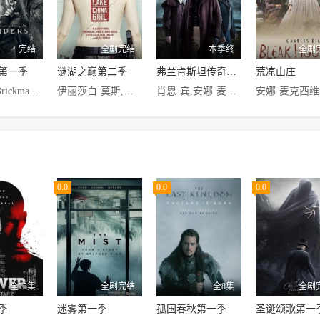
完结
全剧完结
本季终
全剧
第一季
谜湖之巅第二季
弗兰肯斯坦传奇第一季
荒凉山庄
Danielle·Brickman,Ed·Heavey,Jackson·Frazer,Johanna·McGinley,Laurie·Klatscher,Mark·Jeffrey·Miller,Thomas·M.·Wright
伊丽莎白·莫斯,格温多兰·克里斯蒂,大卫·丹席克,爱丽丝·恩格勒特,妮可·基德曼,伊文·莱斯利,Igor·Smiljevic,Rob·Flanagan
肖恩·宾,安娜·麦克西维尔·马丁
0.0
0.0
0.0
全15集
全剧完结
全8集
全剧
季
迷雾第一季
孤国春秋第一季
圣诞颂歌第一