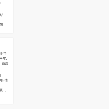
盖·皮尔斯,安迪·瑟金斯,斯蒂芬·格拉汉姆,乔·阿尔文,夏洛特·莱利,鲁特格尔·哈尔,雯叶特·罗宾逊,杰森·弗莱明,比利·巴瑞特,保罗·查希迪,娜塔莎·卡尔扎克,约翰尼·哈里斯,杰森··莱恩斯
结
6集
亚当·
蒂尔,
p、百度
刻——
中的情
影
、