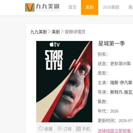
首页
美剧
2026美剧
美
九九美剧
美剧
视频详情页
星城第一季
别名：
状态：
更新第08集
类型：
主演：
瑞斯·伊凡斯
导演：
斯特凡·施瓦
集数：
年代：
2026
更新时间：
2026-07
收藏
订阅
手机
选择线路立即观看