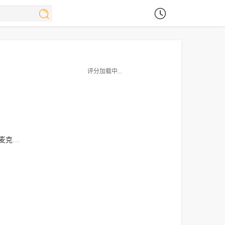
评分加载中...
克劳德
亚当·那加提斯
鲁比·阿什伯恩·瑟金斯
约瑟夫·戴维斯