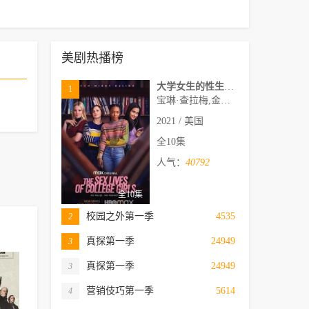
美剧热播榜
大学女生的性生活第一季
1
宝琳·查拉梅,金伯利·马图拉,米多莉·弗朗西斯,劳伦·斯宾瑟,史蒂芬·瓜里诺,卡维·拉德尼尔,马特·马洛伊,嘉文·莱特伍德,肯尼迪·利·斯洛克姆,马修·戈尔德,莱西·哈特塞尔,罗布·许贝尔,莱克斯·金,佩吉·陆,雪莉·谢波德,妮可·沙利文,吉利安·阿美娜特
2021 / 美国
全10集
人气：
40792
全10集
校园之外第一季
4535
2
真探第一季
24949
3
真探第一季
24949
3
营销伎巧第一季
5614
4