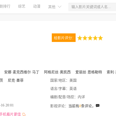
剧排行
综艺
动漫
其他
给影片评分：
5.0
1次评分
安娜·麦克西维尔·马丁
阿格尼丝·奥凯西
爱丽丝·恩格勒特
索利·麦
茨
尼克·墨菲
国家/地区：
美国
语言/字幕：
英语
编剧/配音/场控：
内详
-16 20:01
影视评论：
当前有
0
条评论，
,手机看片更佳