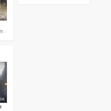
完结
安娜·麦克西维尔·马丁,丹尼斯·劳森,凯瑞·穆里根,吉莲·安德森
完结
季