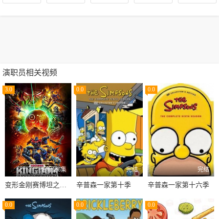
演职员相关视频
3.0
0.0
0.0
更新至6集
完结
完结
变形金刚赛博坦之战第三季
辛普森一家第十季
辛普森一家第十六季
0.0
0.0
0.0