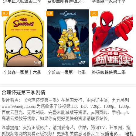
少年正义联盟第二季
变形金刚赛博坦之战第三季
辛普森一家第十季
0.0
0.0
0.0
完结
完结
本季终
辛普森一家第十六季
辛普森一家第十七季
终极蜘蛛侠第二季
合理怀疑第三季剧情
影片看点：《合理怀疑第三季》在美国发行，由内详主演，九九美剧
www.99meijutt.com为您收集了该视频HD、BD、720p、1080p、1280p、
百度云蓝光、无限制级、完整未删减版等资源，pc网页端、手机mp4、
高清云播放等线路，如果你有更好更快的资源请联系站长。
温馨提醒：支持正版影片，请到爱奇艺，优酷，腾讯TV，芒果网，搜
狐视频等网站观看正版视频！更多相关信息可移步至
豆瓣电影
、
电视