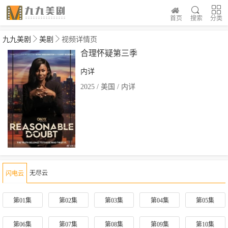
首页
搜索
分类
九九美剧
美剧
视频详情页
合理怀疑第三季
内详
2025 / 美国 / 内详
无尽云
闪电云
第01集
第02集
第03集
第04集
第05集
第06集
第07集
第08集
第09集
第10集