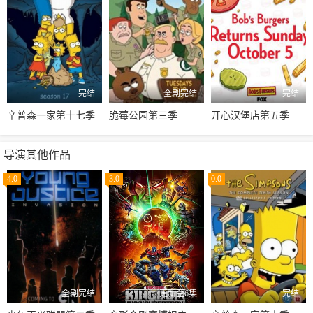
完结
全剧完结
完结
辛普森一家第十七季
脆莓公园第三季
开心汉堡店第五季
导演其他作品
4.0
3.0
0.0
全剧完结
更新至6集
完结